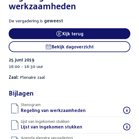
werkzaamheden
De vergadering is
geweest
Kijk terug
External link:
Bekijk dagoverzicht
25 juni 2019
16:00 - 16:30 uur
Zaal:
Plenaire zaal
Bijlagen
Stenogram
Download
Regeling van werkzaamheden
()
bestand:
Lijst van ingekomen stukken
Download
Lijst van ingekomen stukken
()
bestand:
Agenda plenaire vergadering