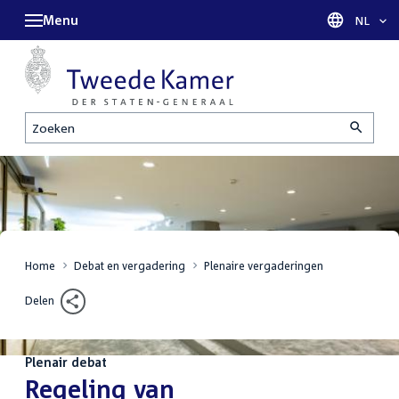
Menu
Taal sel
NL
Zoeken
Home
Debat en vergadering
Plenaire vergaderingen
Delen
Plenair debat
:
Regeling van