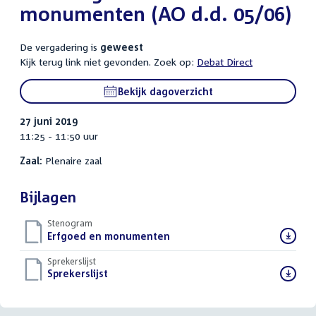
monumenten (AO d.d. 05/06)
De vergadering is
geweest
Kijk terug link niet gevonden. Zoek op:
Debat Direct
Bekijk dagoverzicht
27 juni 2019
11:25 - 11:50 uur
Zaal:
Plenaire zaal
Bijlagen
Stenogram
Download
Erfgoed en monumenten
()
bestand:
Sprekerslijst
Download
Sprekerslijst
()
bestand: