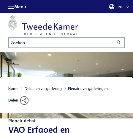
Menu
Taal sel
NL
Zoeken
Home
Debat en vergadering
Plenaire vergaderingen
Delen
Plenair debat
:
VAO Erfgoed en