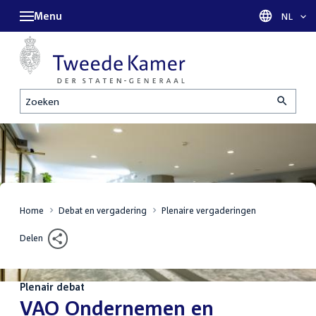
Menu
Taal sel
NL
Zoeken
Home
Debat en vergadering
Plenaire vergaderingen
Delen
Plenair debat
:
VAO Ondernemen en