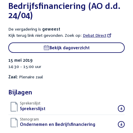
Bedrijfsfinanciering (AO d.d.
24/04)
De vergadering is
geweest
Kijk terug link niet gevonden. Zoek op:
External
Debat Direct
link:
Bekijk dagoverzicht
15 mei 2019
14:30 - 15:00 uur
Zaal:
Plenaire zaal
Bijlagen
Sprekerslijst
Download
Sprekerslijst
()
bestand:
Stenogram
Download
Ondernemen en Bedrijfsfinanciering
()
bestand: