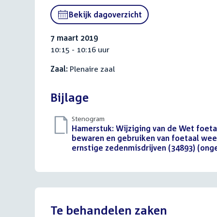
link:
Bekijk dagoverzicht
7 maart 2019
10:15 - 10:16 uur
Zaal:
Plenaire zaal
Bijlage
Stenogram
Download
Hamerstuk: Wijziging van de Wet foeta
bestand:
bewaren en gebruiken van foetaal weef
ernstige zedenmisdrijven (34893) (ong
Te behandelen zaken