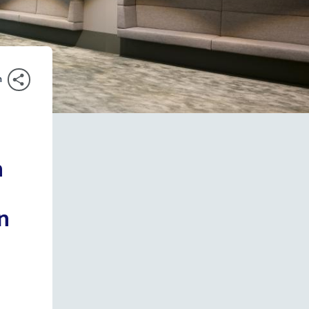
n
n
n