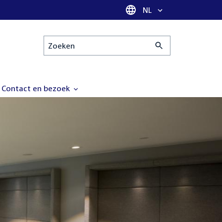
Taal selectie
NL
Zoeken
Contact en bezoek