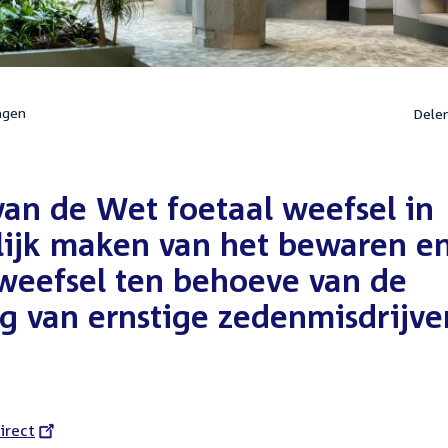
ngen
Dele
an de Wet foetaal weefsel in
ijk maken van het bewaren e
 weefsel ten behoeve van de
g van ernstige zedenmisdrijve
l
irect