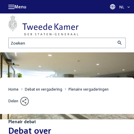
Menu
Taal sel
NL
Zoeken
Home
Debat en vergadering
Plenaire vergaderingen
Delen
Plenair debat
:
Debat over