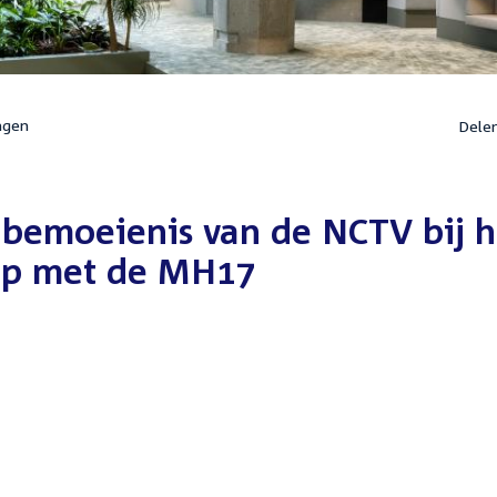
ngen
Dele
 bemoeienis van de NCTV bij h
mp met de MH17