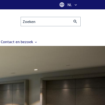
Taal selectie
NL
Zoeken
Contact en bezoek