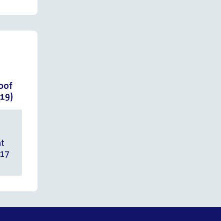
oof
19)
ht
H17