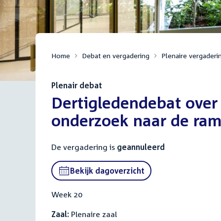
Home
Debat en vergadering
Plenaire vergaderi
Plenair debat
:
Dertigledendebat over
onderzoek naar de ra
De vergadering is
geannuleerd
Bekijk dagoverzicht
Week 20
Zaal:
Plenaire zaal