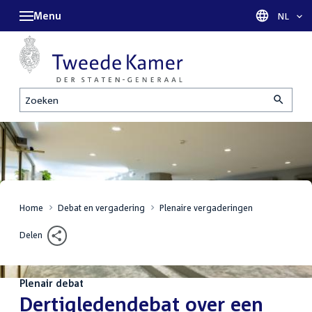
Menu
Taal sel
NL
Zoeken
Home
Debat en vergadering
Plenaire vergaderingen
Delen
Plenair debat
:
Dertigledendebat over een