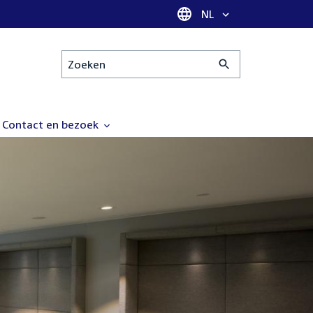
Taal selectie
NL
Zoeken
Contact en bezoek