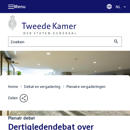
Menu
Taal sel
NL
Zoeken
Home
Debat en vergadering
Plenaire vergaderingen
Delen
Plenair debat
:
Dertigledendebat over