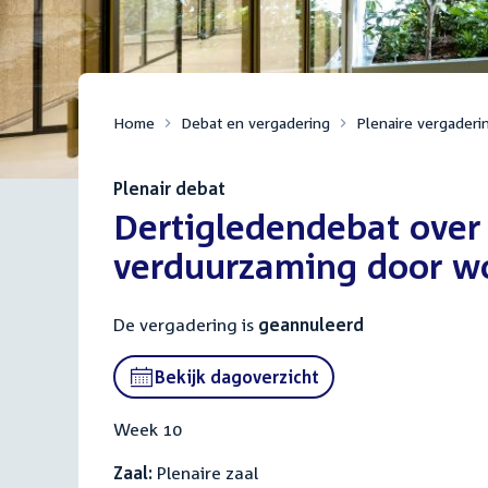
Home
Debat en vergadering
Plenaire vergaderi
Plenair debat
:
Dertigledendebat over 
verduurzaming door wo
De vergadering is
geannuleerd
Bekijk dagoverzicht
Week 10
Zaal:
Plenaire zaal