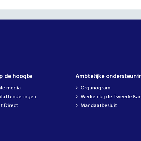
op de hoogte
Ambtelijke ondersteuni
ale media
Organogram
ilattenderingen
External
Werken bij de Tweede Ka
link:
t Direct
Mandaatbesluit