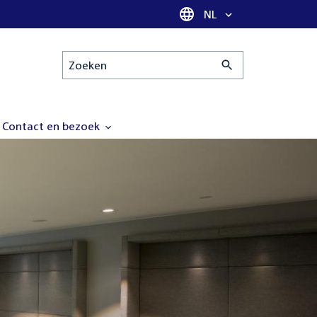
Taal selectie
NL
Zoeken
Contact en bezoek