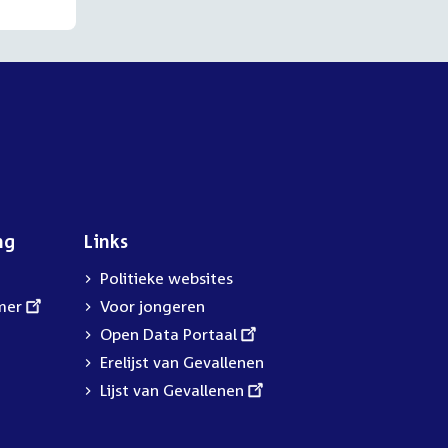
ng
Links
Politieke websites
mer
Voor jongeren
External
Open Data Portaal
link:
Erelijst van Gevallenen
External
Lijst van Gevallenen
link: