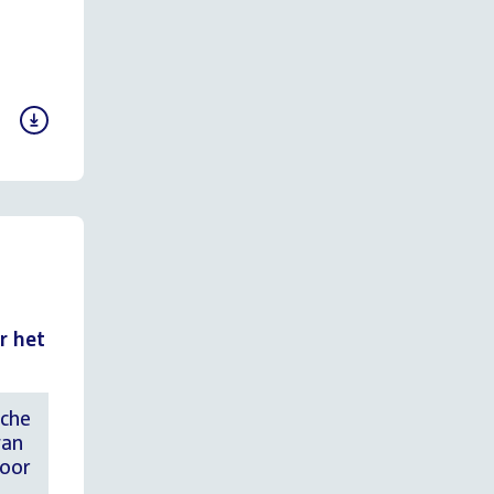
r het
sche
van
voor