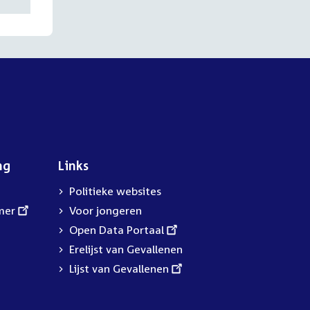
ng
Links
Politieke websites
mer
Voor jongeren
External
Open Data Portaal
link:
Erelijst van Gevallenen
External
Lijst van Gevallenen
link: