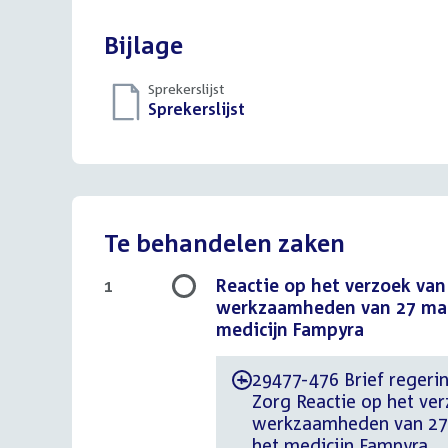
Bijlage
Sprekerslijst
Download
Sprekerslijst
()
bestand:
Te behandelen zaken
Reactie op het verzoek van
1
werkzaamheden van 27 maar
medicijn Fampyra
29477-476 Brief regerin
-
Zorg Reactie op het ver
werkzaamheden van 27 
het medicijn Fampyra