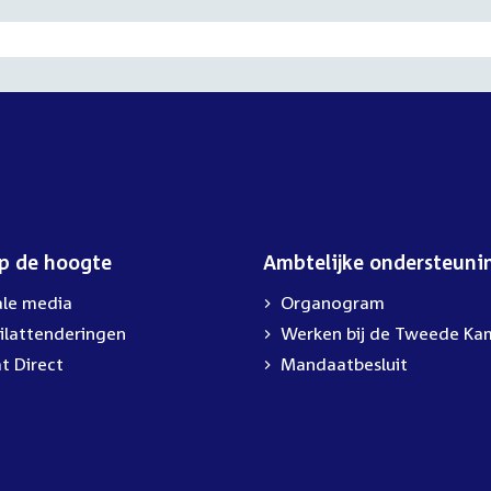
op de hoogte
Ambtelijke ondersteuni
ale media
Organogram
ilattenderingen
External
Werken bij de Tweede Ka
link:
t Direct
Mandaatbesluit