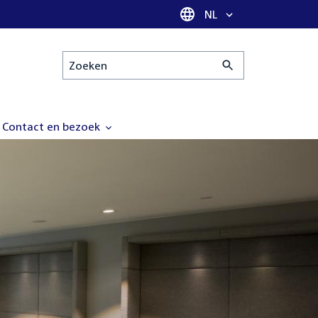
Taal selectie
NL
Zoeken
Contact en bezoek