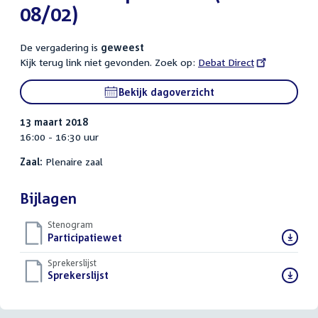
08/02)
De vergadering is
geweest
Kijk terug link niet gevonden. Zoek op:
External
Debat Direct
link:
Bekijk dagoverzicht
13 maart 2018
16:00 - 16:30 uur
Zaal:
Plenaire zaal
Bijlagen
Stenogram
Download
Participatiewet
()
bestand:
Sprekerslijst
Download
Sprekerslijst
()
bestand: