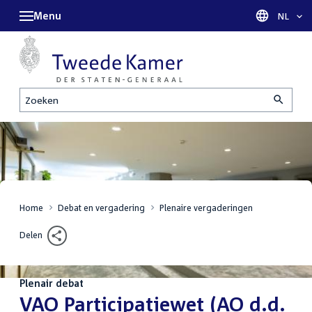
Menu
Taal sel
NL
Zoeken
Home
Debat en vergadering
Plenaire vergaderingen
Delen
Plenair debat
:
VAO Participatiewet (AO d.d.