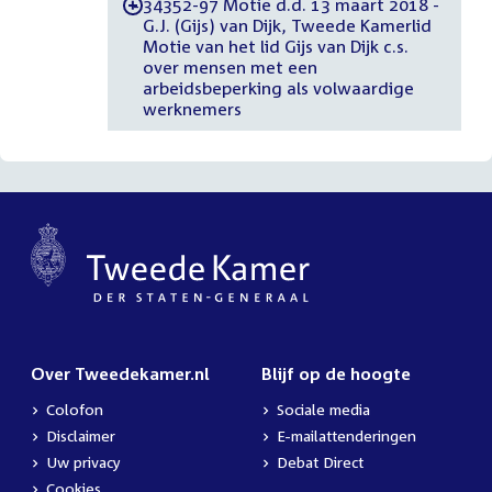
34352-97 Motie d.d. 13 maart 2018 -
-
G.J. (Gijs) van Dijk, Tweede Kamerlid
Motie van het lid Gijs van Dijk c.s.
over mensen met een
arbeidsbeperking als volwaardige
werknemers
Over Tweedekamer.nl
Blijf op de hoogte
Colofon
Sociale media
Disclaimer
E-mailattenderingen
Uw privacy
Debat Direct
Cookies