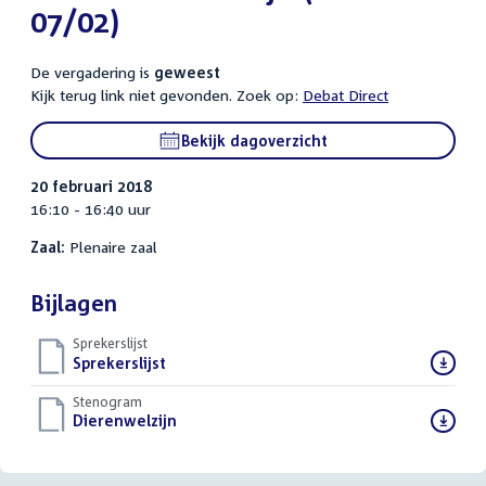
07/02)
De vergadering is
geweest
Kijk terug link niet gevonden. Zoek op:
Debat Direct
Bekijk dagoverzicht
20 februari 2018
16:10 - 16:40 uur
Zaal:
Plenaire zaal
Bijlagen
Sprekerslijst
Download
Sprekerslijst
()
bestand:
Stenogram
Download
Dierenwelzijn
()
bestand: