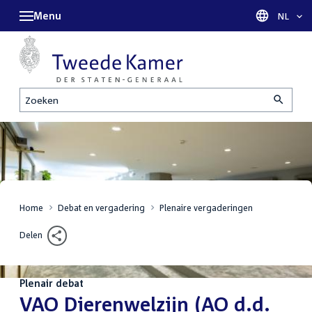
Menu
Taal sel
NL
Zoeken
Home
Debat en vergadering
Plenaire vergaderingen
Delen
Plenair debat
:
VAO Dierenwelzijn (AO d.d.