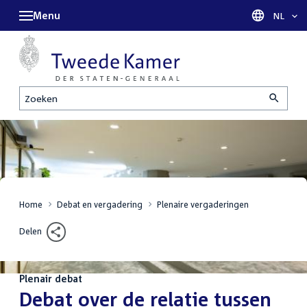
Menu
Taal sel
NL
Zoeken
Home
Debat en vergadering
Plenaire vergaderingen
Delen
Plenair debat
:
Debat over de relatie tussen