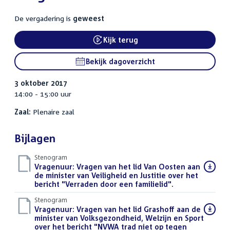
De vergadering is
geweest
Kijk terug
External link:
Bekijk dagoverzicht
3 oktober 2017
14:00 - 15:00 uur
Zaal:
Plenaire zaal
Bijlagen
Stenogram
Download
Vragenuur: Vragen van het lid Van Oosten aan
bestand:
de minister van Veiligheid en Justitie over het
bericht "Verraden door een familielid".
()
Stenogram
Download
Vragenuur: Vragen van het lid Grashoff aan de
bestand:
minister van Volksgezondheid, Welzijn en Sport
over het bericht "NVWA trad niet op tegen