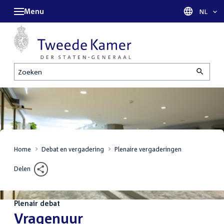
Menu
Taal sel
NL
Zoeken
Home
Debat en vergadering
Plenaire vergaderingen
Delen
Plenair debat
:
Vragenuur