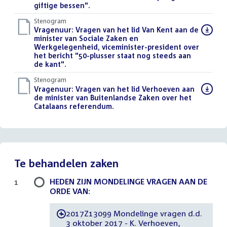
giftige bessen".
()
Stenogram
Download
Vragenuur: Vragen van het lid Van Kent aan de
bestand:
minister van Sociale Zaken en
Werkgelegenheid, viceminister-president over
het bericht "50-plusser staat nog steeds aan
de kant".
()
Stenogram
Download
Vragenuur: Vragen van het lid Verhoeven aan
bestand:
de minister van Buitenlandse Zaken over het
Catalaans referendum.
()
Te behandelen zaken
HEDEN ZIJN MONDELINGE VRAGEN AAN DE
1
ORDE VAN:
2017Z13099 Mondelinge vragen d.d.
-
3 oktober 2017 - K. Verhoeven,