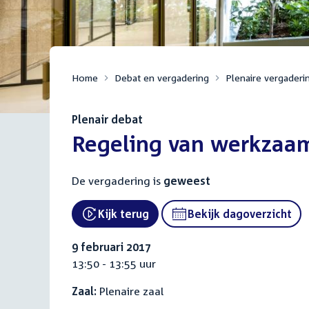
Home
Debat en vergadering
Plenaire vergaderi
Plenair debat
:
Regeling van werkzaa
De vergadering is
geweest
Kijk terug
Bekijk dagoverzicht
External link:
9 februari 2017
13:50 - 13:55 uur
Zaal:
Plenaire zaal