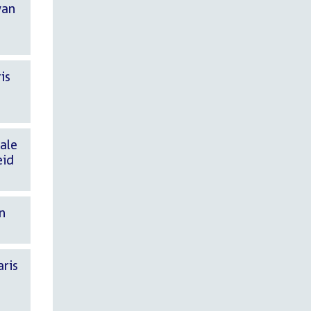
van
is
iale
eid
n
aris