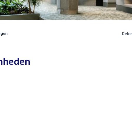
ngen
Dele
mheden