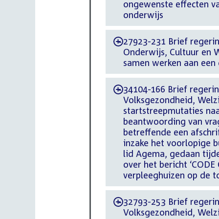
ongewenste effecten va
onderwijs
27923-231 Brief regeri
-
Onderwijs, Cultuur en
samen werken aan een d
34104-166 Brief regering
-
Volksgezondheid, Welz
startstreepmutaties naa
beantwoording van vrag
betreffende een afschri
inzake het voorlopige 
lid Agema, gedaan tijd
over het bericht ‘CODE
verpleeghuizen op de t
32793-253 Brief regering
-
Volksgezondheid, Welzi