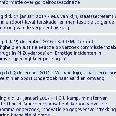
 informatie over gordelroosvaccinatie
 d.d. 13 januari 2017 - M.J. van Rijn, staatssecretaris 
jn en Sport Kwaliteitskader en manifest: de volgende
betering van de verpleeghuiszorg
g d.d. 15 december 2016 - K.H.D.M. Dijkhoff,
iligheid en Justitie Reactie op verzoek commissie inzak
rugs in PI Zuyderbos' en ‘Ernstige incidenten in
ms grijpen vijf keer per dag in’
g d.d. 3 december 2015 - M.J. van Rijn, staatssecretari
Welzijn en Sport Onderzoek naar aard en omvang
ng d.d. 25 januari 2017 - H.G.J. Kamp, minister van
hrift brief Brancheorganisatie Akkerbouw over de
gramma onderzoek, innovatie en gegevensverstrekking
ring financiële bijdrage