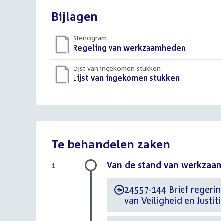
Bijlagen
Stenogram
Download
Regeling van werkzaamheden
()
bestand:
Lijst van ingekomen stukken
Download
Lijst van ingekomen stukken
()
bestand:
Te behandelen zaken
Van de stand van werkzaa
1
24557-144 Brief regering
-
van Veiligheid en Justiti