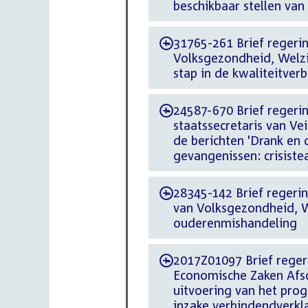
beschikbaar stellen van
31765-261 Brief regering
-
Volksgezondheid, Welzi
stap in de kwaliteitver
24587-670 Brief regerin
-
staatssecretaris van Ve
de berichten 'Drank en d
gevangenissen: crisistea
28345-142 Brief regerin
-
van Volksgezondheid, 
ouderenmishandeling
2017Z01097 Brief regeri
-
Economische Zaken Afsc
uitvoering van het pro
inzake verbindendverkla