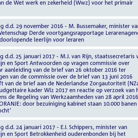
n de Wet werk en zekerheid (Wwz) voor het primair
ng d.d. 29 november 2016 - M. Bussemaker, minister va
 Wetenschap Derde voortgangsrapportage Lerarenagen
oorlopende leerlijn voor leraren
 d.d. 25 januari 2017 - M.J. van Rijn, staatssecretaris 
ijn en Sport Antwoorden op vragen commissie over
r aanleiding van de brief van 26 oktober 2016 ter
en van de commissie over de brief van 13 juni 2016
ft van de brief aan de Nederlandse Zorgautoriteit (NZ
budgettaire kader Wlz 2017 en reactie op verzoek van 
ens de Regeling van Werkzaamheden van 28 april 2016
 ORANJE: door bezuiniging kabinet staan 10.000 banen 
ocht’
 d.d. 24 januari 2017 - E.I. Schippers, minister van
jn en Sport Betrokkenheid ouderenbonden bij het