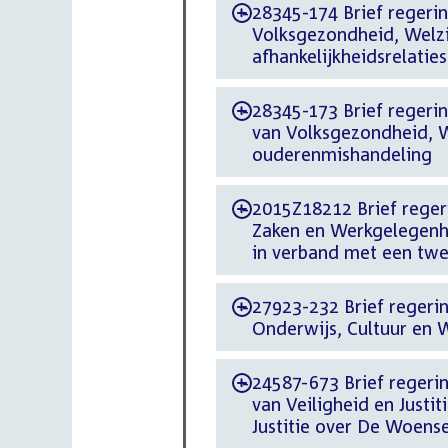
28345-174 Brief regering
-
Volksgezondheid, Welzi
afhankelijkheidsrelaties
28345-173 Brief regerin
-
van Volksgezondheid, W
ouderenmishandeling
2015Z18212 Brief regerin
-
Zaken en Werkgelegenh
in verband met een tw
27923-232 Brief regeri
-
Onderwijs, Cultuur en
24587-673 Brief regering
-
van Veiligheid en Justi
Justitie over De Woens