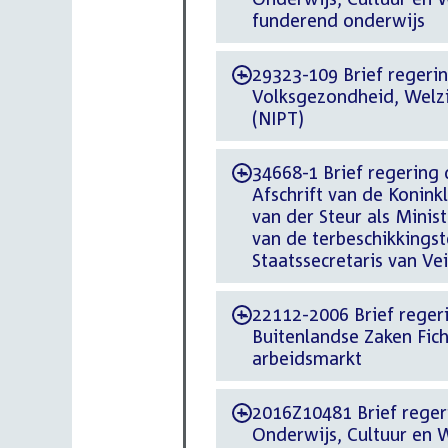
funderend onderwijs
29323-109 Brief regering
-
Volksgezondheid, Welzij
(NIPT)
34668-1 Brief regering 
-
Afschrift van de Koninkl
van der Steur als Minist
van de terbeschikkingste
Staatssecretaris van Vei
22112-2006 Brief regeri
-
Buitenlandse Zaken Fic
arbeidsmarkt
2016Z10481 Brief regeri
-
Onderwijs, Cultuur en 