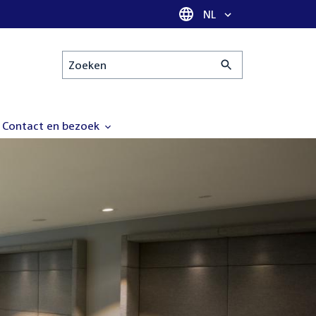
Taal selectie
NL
Zoeken
Contact en bezoek