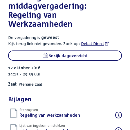
middagvergadering:
Regeling van
Werkzaamheden
De vergadering is
geweest
Kijk terug link niet gevonden. Zoek op:
External
Debat Direct
link:
Bekijk dagoverzicht
12 oktober 2016
14:15 - 23:59 uur
Zaal:
Plenaire zaal
Bijlagen
Stenogram
Download
Regeling van werkzaamheden
()
bestand:
Lijst van ingekomen stukken