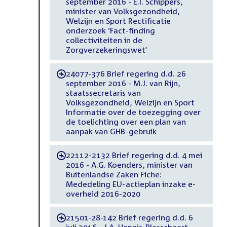
september 2016 - E.I. Schippers,
minister van Volksgezondheid,
Welzijn en Sport Rectificatie
onderzoek ‘Fact-finding
collectiviteiten in de
Zorgverzekeringswet’
24077-376 Brief regering d.d. 26
-
september 2016 - M.J. van Rijn,
staatssecretaris van
Volksgezondheid, Welzijn en Sport
Informatie over de toezegging over
de toelichting over een plan van
aanpak van GHB-gebruik
22112-2132 Brief regering d.d. 4 mei
-
2016 - A.G. Koenders, minister van
Buitenlandse Zaken Fiche:
Mededeling EU-actieplan inzake e-
overheid 2016-2020
21501-28-142 Brief regering d.d. 6
-
juli 2016 - J.A. Hennis-Plasschaert,