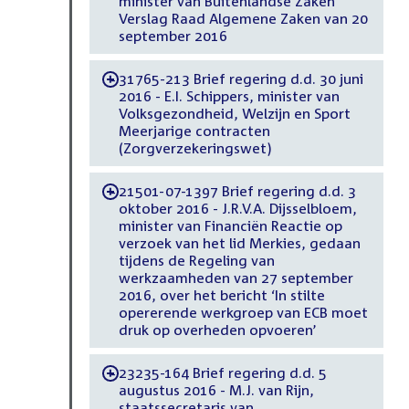
minister van Buitenlandse Zaken
Verslag Raad Algemene Zaken van 20
september 2016
31765-213 Brief regering d.d. 30 juni
-
2016 - E.I. Schippers, minister van
Volksgezondheid, Welzijn en Sport
Meerjarige contracten
(Zorgverzekeringswet)
21501-07-1397 Brief regering d.d. 3
-
oktober 2016 - J.R.V.A. Dijsselbloem,
minister van Financiën Reactie op
verzoek van het lid Merkies, gedaan
tijdens de Regeling van
werkzaamheden van 27 september
2016, over het bericht ‘In stilte
opererende werkgroep van ECB moet
druk op overheden opvoeren’
23235-164 Brief regering d.d. 5
-
augustus 2016 - M.J. van Rijn,
staatssecretaris van