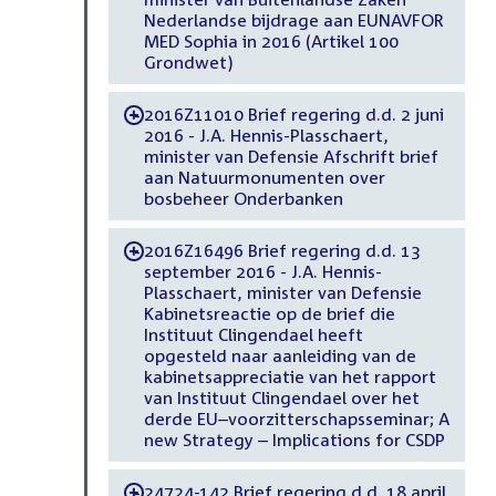
Nederlandse bijdrage aan EUNAVFOR
MED Sophia in 2016 (Artikel 100
Grondwet)
2016Z11010 Brief regering d.d. 2 juni
-
2016 - J.A. Hennis-Plasschaert,
minister van Defensie Afschrift brief
aan Natuurmonumenten over
bosbeheer Onderbanken
2016Z16496 Brief regering d.d. 13
-
september 2016 - J.A. Hennis-
Plasschaert, minister van Defensie
Kabinetsreactie op de brief die
Instituut Clingendael heeft
opgesteld naar aanleiding van de
kabinetsappreciatie van het rapport
van Instituut Clingendael over het
derde EU–voorzitterschapsseminar; A
new Strategy – Implications for CSDP
24724-142 Brief regering d.d. 18 april
-