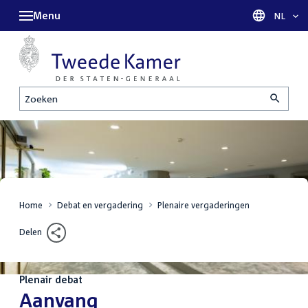
Menu
Taal sel
NL
Zoeken
Home
Debat en vergadering
Plenaire vergaderingen
Delen
Plenair debat
:
Aanvang