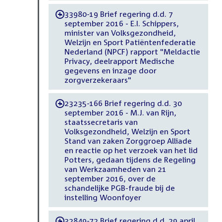
33980-19 Brief regering d.d. 7
-
september 2016 - E.I. Schippers,
minister van Volksgezondheid,
Welzijn en Sport Patiëntenfederatie
Nederland (NPCF) rapport "Meldactie
Privacy, deelrapport Medische
gegevens en inzage door
zorgverzekeraars"
23235-166 Brief regering d.d. 30
-
september 2016 - M.J. van Rijn,
staatssecretaris van
Volksgezondheid, Welzijn en Sport
Stand van zaken Zorggroep Alliade
en reactie op het verzoek van het lid
Potters, gedaan tijdens de Regeling
van Werkzaamheden van 21
september 2016, over de
schandelijke PGB-fraude bij de
instelling Woonfoyer
32849-72 Brief regering d.d. 29 april
-