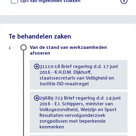
Download
Lijst van ingekomen stukken
()
bestand:
Te behandelen zaken
Van de stand van werkzaamheden
1
afvoeren
31110-18 Brief regering d.d. 17 juni
-
2016 - K.H.D.M. Dijkhoff,
staatssecretaris van Veiligheid en
Justitie ISD-maatregel
29689-723 Brief regering d.d. 14 juni
-
2016 - E.I. Schippers, minister van
Volksgezondheid, Welzijn en Sport
Resultaten vervolgonderzoek
zorgpolissen met beperkende
kenmerken