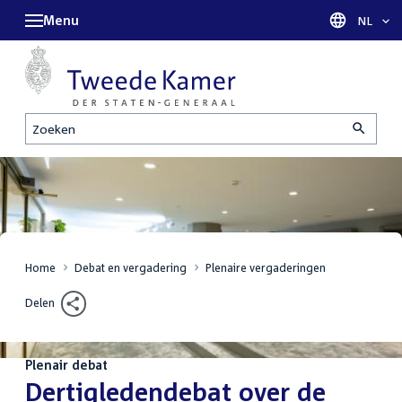
Menu
Taal sel
NL
Zoeken
Home
Debat en vergadering
Plenaire vergaderingen
Delen
Plenair debat
:
Dertigledendebat over de