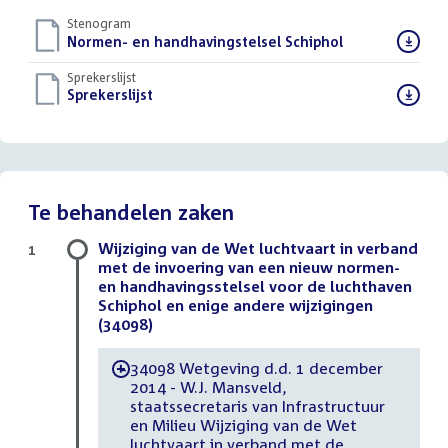
Stenogram
Download
Normen- en handhavingstelsel Schiphol
()
bestand:
Sprekerslijst
Download
Sprekerslijst
()
bestand:
Te behandelen zaken
Wijziging van de Wet luchtvaart in verband
1
met de invoering van een nieuw normen-
en handhavingsstelsel voor de luchthaven
Schiphol en enige andere wijzigingen
(34098)
34098 Wetgeving d.d. 1 december
-
2014 - W.J. Mansveld,
staatssecretaris van Infrastructuur
en Milieu Wijziging van de Wet
luchtvaart in verband met de