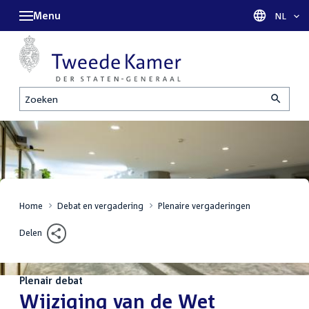
Menu
Taal sel
NL
Zoeken
Home
Debat en vergadering
Plenaire vergaderingen
Delen
Plenair debat
:
Wijziging van de Wet