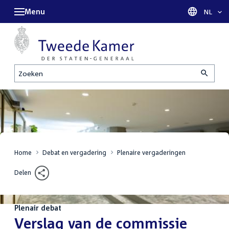
Menu
Taal sel
NL
Zoeken
Home
Debat en vergadering
Plenaire vergaderingen
Delen
Plenair debat
:
Verslag van de commissie