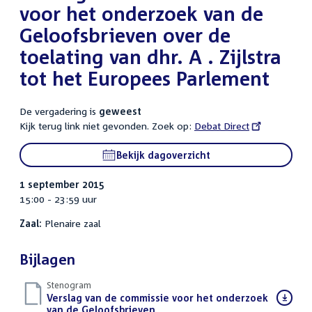
voor het onderzoek van de
Geloofsbrieven over de
toelating van dhr. A . Zijlstra
tot het Europees Parlement
De vergadering is
geweest
Kijk terug link niet gevonden. Zoek op:
External
Debat Direct
link:
Bekijk dagoverzicht
1 september 2015
15:00 - 23:59 uur
Zaal:
Plenaire zaal
Bijlagen
Stenogram
Download
Verslag van de commissie voor het onderzoek
bestand:
van de Geloofsbrieven
()