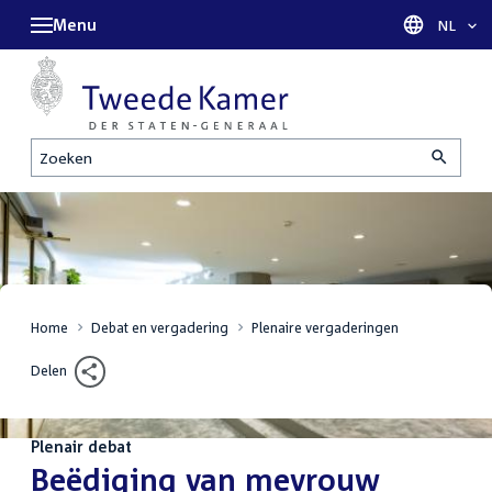
Menu
Taal sel
NL
Zoeken
Home
Debat en vergadering
Plenaire vergaderingen
Delen
Plenair debat
:
Beëdiging van mevrouw