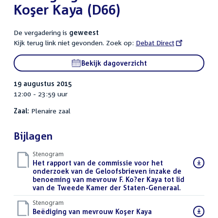
Koşer Kaya (D66)
De vergadering is
geweest
Kijk terug link niet gevonden. Zoek op:
External
Debat Direct
link:
Bekijk dagoverzicht
19 augustus 2015
12:00 - 23:59 uur
Zaal:
Plenaire zaal
Bijlagen
Stenogram
Download
Het rapport van de commissie voor het
bestand:
onderzoek van de Geloofsbrieven inzake de
benoeming van mevrouw F. Ko?er Kaya tot lid
van de Tweede Kamer der Staten-Generaal.
()
Stenogram
Download
Beëdiging van mevrouw Koşer Kaya
()