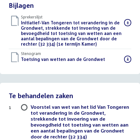
Bijlagen
Sprekerslijst
Download
Initiatief-Van Tongeren tot verandering in de
bestand:
Grondwet, strekkende tot invoering van de
bevoegdheid tot toetsing van wetten aan een
aantal bepalingen van de Grondwet door de
rechter (32 334) (1e termijn Kamer)
()
Stenogram
Download
Toetsing van wetten aan de Grondwet
()
bestand:
Te behandelen zaken
Voorstel van wet van het lid Van Tongeren
1
tot verandering in de Grondwet,
strekkende tot invoering van de
bevoegdheid tot toetsing van wetten aan
een aantal bepalingen van de Grondwet
door de rechter (32 334)