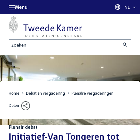
Menu
Taal sel
NL
Zoeken
Home
Debat en vergadering
Plenaire vergaderingen
Delen
Plenair debat
:
Initiatief-Van Tongeren tot