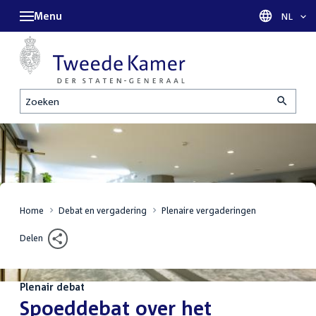
Menu
Taal sel
NL
Zoeken
Home
Debat en vergadering
Plenaire vergaderingen
Delen
Plenair debat
:
Spoeddebat over het