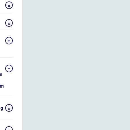
n
im
eg