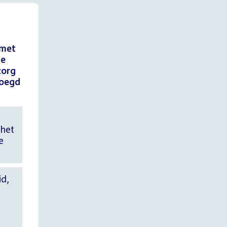
 met
de
zorg
voegd
 het
e
id,