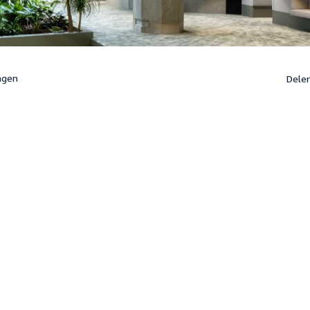
ngen
Dele