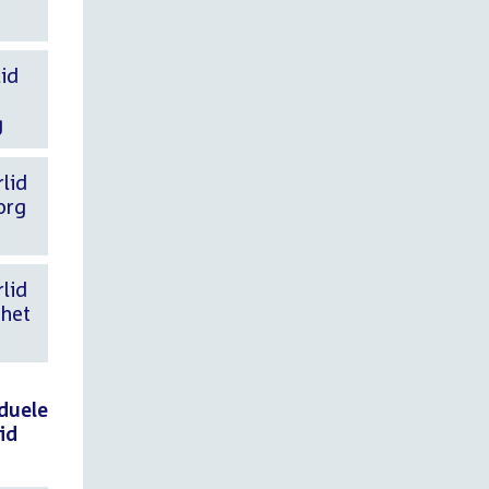
id
g
lid
org
lid
 het
duele
id