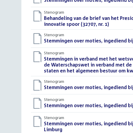
Download
Stemmingen over moties, ingediend bij
bestand:
Stenogram
Download
Behandeling van de brief van het Pre
bestand:
innovatie spoor (32707, nr. 1)
()
Stenogram
Download
Stemmingen over moties, ingediend bi
bestand:
Stenogram
Download
Stemmingen in verband met het wetsvo
bestand:
de Waterschapswet in verband met de v
staten en het algemeen bestuur om kwi
Stenogram
Download
Stemmingen over moties, ingediend bi
bestand:
Stenogram
Download
Stemmingen over moties, ingediend bij
bestand:
Stenogram
Download
Stemmingen over moties, ingediend bij
bestand:
Limburg
()