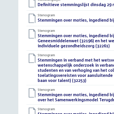
Download
Definitieve stemmingslijst dinsdag 29 m
bestand:
Stenogram
Download
Stemmingen over moties, ingediend bij
bestand:
Stenogram
Download
Stemmingen over moties, ingediend bij
bestand:
Geneesmiddelenwet (32196) en het wet
individuele gezondheidszorg (32261)
()
Stenogram
Download
Stemmingen in verband met het wetsvo
bestand:
wetenschappelijk onderzoek in verband
studenten en van verhoging van het co
toelatingsvereisten voor aansluitende
baan voor talent) (32253)
()
Stenogram
Download
Stemmingen over moties, ingediend bij 
bestand:
over het Samenwerkingsmodel Terugdrin
Stenogram