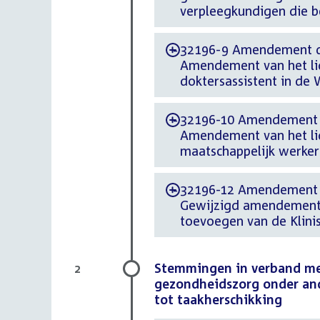
verpleegkundigen die b
32196-9 Amendement d.d
-
Amendement van het li
doktersassistent in de
32196-10 Amendement d.
-
Amendement van het li
maatschappelijk werker 
32196-12 Amendement d.
-
Gewijzigd amendement v
toevoegen van de Klini
Stemmingen in verband met
2
gezondheidszorg onder and
tot taakherschikking