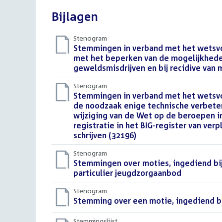
Bijlagen
Stenogram
Download
Stemmingen in verband met het wetsvoo
bestand:
met het beperken van de mogelijkhede
geweldsmisdrijven en bij recidive van m
Stenogram
Download
Stemmingen in verband met het wetsvo
bestand:
de noodzaak enige technische verbete
wijziging van de Wet op de beroepen i
registratie in het BIG-register van v
schrijven (32196)
()
Stenogram
Download
Stemmingen over moties, ingediend bij
bestand:
particulier jeugdzorgaanbod
()
Stenogram
Download
Stemming over een motie, ingediend bi
bestand:
Stemmingslijst