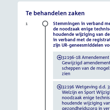
Te behandelen zaken
Stemmingen in verband me
1
de noodzaak enige technis
houdende wijziging van de
in verband met de registra
zijn UR-geneesmiddelen voo
32196-18 Amendement d.
-
Gewijzigd amendement va
scheppen van de mogeli
zien
32196 Wetgeving d.d. 31
-
Welzijn en Sport Wijzi
noodzaak enige technis
houdende wijziging van
gezondheidszorg in verb