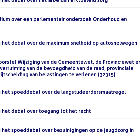
 het debat over het arbeidsmarktbeleid zorg
()
sidium over een parlementair onderzoek Onderhoud en
j het debat over de maximum snelheid op autosnelwegen
(
orstel Wijziging van de Gemeentewet, de Provinciewet e
erruiming van de bevoegdheid van de raad, provinciale
jtschelding van belastingen te verlenen (32315)
()
j het spoeddebat over de langstudeerdersmaatregel
()
 het debat over toegang tot het recht
()
 het spoeddebat over bezuinigingen op de jeugdzorg in