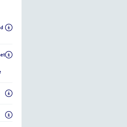
nd
met
e