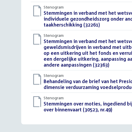
Stenogram
Download
Stemmingen in verband met het wetsvo
bestand:
individuele gezondheidszorg onder an
taakherschikking (32261)
()
Stenogram
Download
Stemmingen in verband met het wetsv
bestand:
geweldsmisdrijven in verband met uitb
op een uitkering uit het fonds en ver
een dergelijke uitkering, aanpassing 
andere aanpassingen (32363)
()
Stenogram
Download
Behandeling van de brief van het Pres
bestand:
dimensie verduurzaming voedselproduct
Stenogram
Download
Stemmingen over moties, ingediend bij
bestand:
over binnenvaart (30523, nr.49)
()