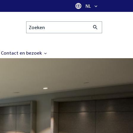
Taal selectie
NL
Zoeken
Contact en bezoek