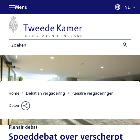
Menu
Taal sel
NL
Zoeken
Home
Debat en vergadering
Plenaire vergaderingen
Delen
Plenair debat
:
Spoeddebat over verscherpt