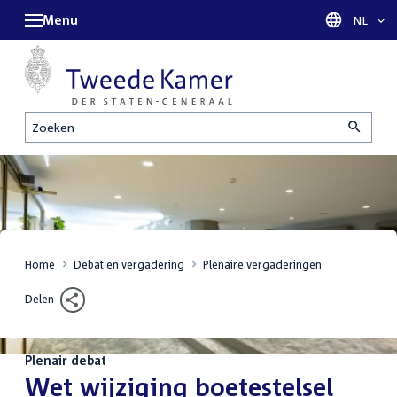
Menu
Taal sel
NL
Zoeken
Home
Debat en vergadering
Plenaire vergaderingen
Delen
Plenair debat
:
Wet wijziging boetestelsel