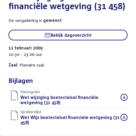
financiële wetgeving (31 458)
De vergadering is
geweest
Bekijk dagoverzicht
12 februari 2009
10:30 - 23:06 uur
Zaal:
Plenaire zaal
Bijlagen
Stenogram
Download
Wet wijziging boetestelsel financiële
bestand:
wetgeving (31 458)
()
Sprekerslijst
Download
Wet Wijz boetestelsel financiele wetgeving (31
bestand:
458)
()