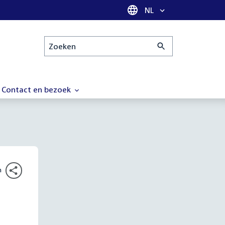
Taal selectie
NL
Zoeken
Contact en bezoek
n