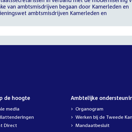
staatssecretarissen in verband met de modernisering 
zake van ambtsmisdrijven begaan door Kamerleden en
ieningswet ambtsmisdrijven Kamerleden en
op de hoogte
Ambtelijke ondersteuni
ale media
Organogram
ilattenderingen
External
Werken bij de Tweede Ka
link:
t Direct
Mandaatbesluit