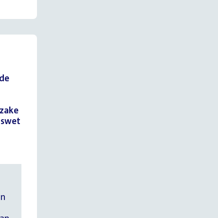
 de
 zake
gswet
an