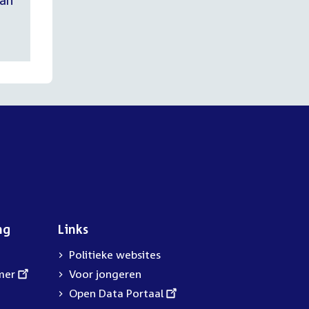
van
ng
Links
Politieke websites
mer
Voor jongeren
External
Open Data Portaal
link: