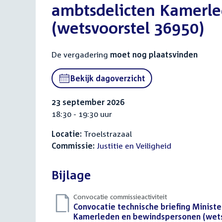
ambtsdelicten Kamerl
(wetsvoorstel 36950)
De vergadering
moet nog plaatsvinden
Bekijk dagoverzicht
23 september 2026
18:30 - 19:30 uur
Locatie:
Troelstrazaal
Commissie:
Justitie en Veiligheid
Bijlage
Convocatie commissieactiviteit
Download
Convocatie technische briefing Minist
bestand:
Kamerleden en bewindspersonen (wets