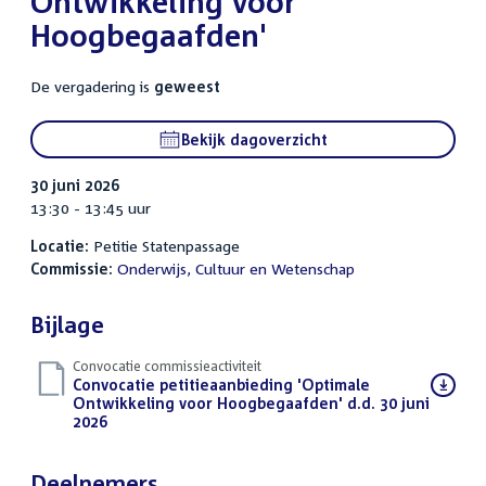
Ontwikkeling voor
Hoogbegaafden'
De vergadering is
geweest
Bekijk dagoverzicht
30 juni 2026
13:30 - 13:45 uur
Locatie:
Petitie Statenpassage
Commissie:
Onderwijs, Cultuur en Wetenschap
Bijlage
Convocatie commissieactiviteit
Download
Convocatie petitieaanbieding 'Optimale
bestand:
Ontwikkeling voor Hoogbegaafden' d.d. 30 juni
2026
(PDF)
Deelnemers