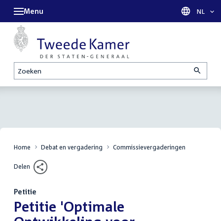
Menu
Taal sel
NL
Zoeken
Home
Debat en vergadering
Commissievergaderingen
Delen
Petitie
:
Petitie 'Optimale