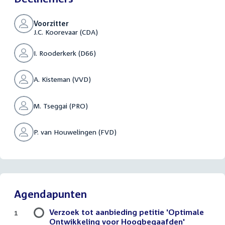
Voorzitter
J.C. Koorevaar (CDA)
I. Rooderkerk (D66)
A. Kisteman (VVD)
M. Tseggai (PRO)
P. van Houwelingen (FVD)
Agendapunten
Verzoek tot aanbieding petitie 'Optimale
1
Ontwikkeling voor Hoogbegaafden'