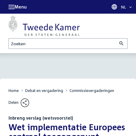
Menu
Taal sel
NL
Zoeken
Home
Debat en vergadering
Commissievergaderingen
Delen
Inbreng verslag (wetsvoorstel)
:
Wet implementatie Europees