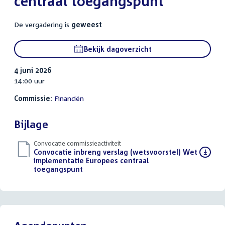
centraal toegangspunt
De vergadering is
geweest
Bekijk dagoverzicht
4 juni 2026
14:00 uur
Commissie:
Financiën
Bijlage
Convocatie commissieactiviteit
Download
Convocatie inbreng verslag (wetsvoorstel) Wet
bestand:
implementatie Europees centraal
toegangspunt
(PDF)