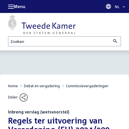
Menu
Taal sel
NL
Zoeken
Home
Debat en vergadering
Commissievergaderingen
Delen
Inbreng verslag (wetsvoorstel)
:
Regels ter uitvoering van