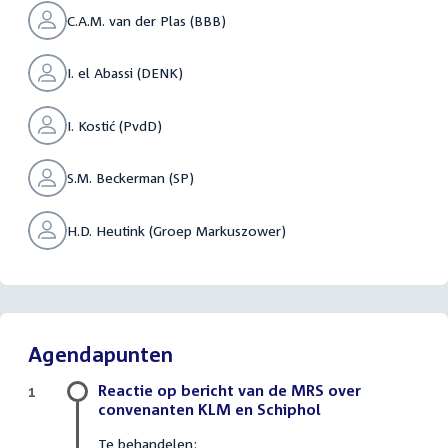
C.A.M. van der Plas (BBB)
I. el Abassi (DENK)
I. Kostić (PvdD)
S.M. Beckerman (SP)
H.D. Heutink (Groep Markuszower)
Agendapunten
Reactie op bericht van de MRS over
1
convenanten KLM en Schiphol
Te behandelen: