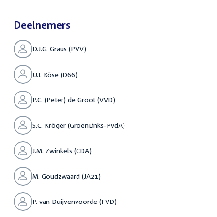
Deelnemers
D.J.G. Graus (PVV)
U.I. Köse (D66)
P.C. (Peter) de Groot (VVD)
S.C. Kröger (GroenLinks-PvdA)
J.M. Zwinkels (CDA)
M. Goudzwaard (JA21)
P. van Duijvenvoorde (FVD)