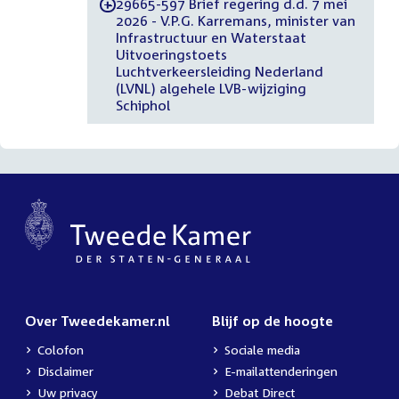
29665-597 Brief regering d.d. 7 mei
-
2026 - V.P.G. Karremans, minister van
Infrastructuur en Waterstaat
Uitvoeringstoets
Luchtverkeersleiding Nederland
(LVNL) algehele LVB-wijziging
Schiphol
Over Tweedekamer.nl
Blijf op de hoogte
Colofon
Sociale media
Disclaimer
E-mailattenderingen
Uw privacy
Debat Direct