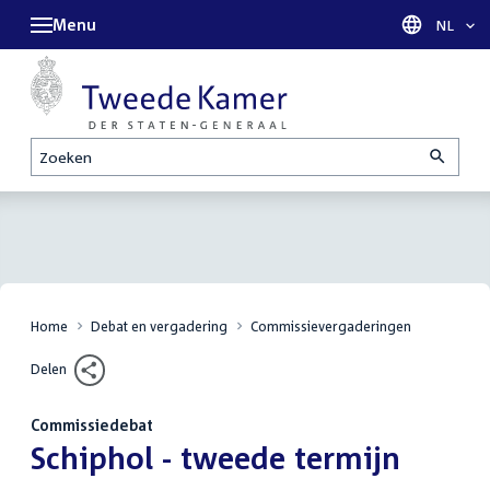
Menu
Taal sel
NL
Zoeken
Home
Debat en vergadering
Commissievergaderingen
Delen
Commissiedebat
:
Schiphol - tweede termijn