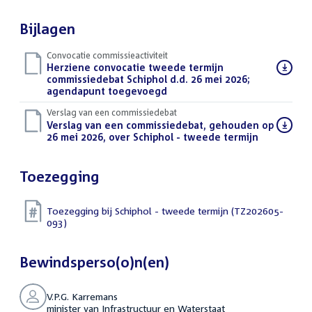
Bijlagen
Convocatie commissieactiviteit
Download
Herziene convocatie tweede termijn
bestand:
commissiedebat Schiphol d.d. 26 mei 2026;
agendapunt toegevoegd
(PDF)
Verslag van een commissiedebat
Download
Verslag van een commissiedebat, gehouden op
bestand:
26 mei 2026, over Schiphol - tweede termijn
(DOCX)
Toezegging
Toezegging bij Schiphol - tweede termijn (TZ202605-
093)
Bewindsperso(o)n(en)
V.P.G. Karremans
minister van Infrastructuur en Waterstaat