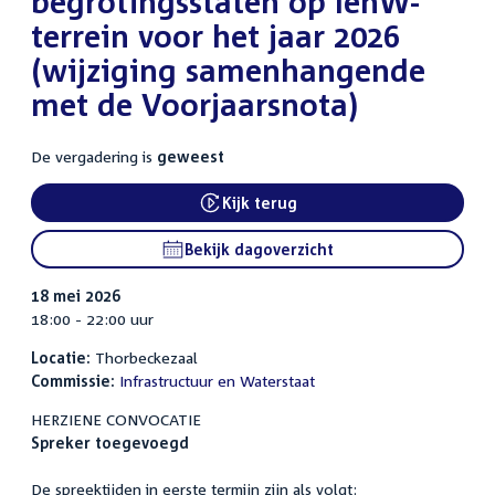
begrotingsstaten op IenW-
terrein voor het jaar 2026
(wijziging samenhangende
met de Voorjaarsnota)
De vergadering is
geweest
Kijk terug
Bekijk dagoverzicht
18 mei 2026
18:00 - 22:00 uur
Locatie:
Thorbeckezaal
Commissie:
Infrastructuur en Waterstaat
HERZIENE CONVOCATIE
Spreker
toegevoegd
De spreektijden in eerste termijn zijn als volgt: