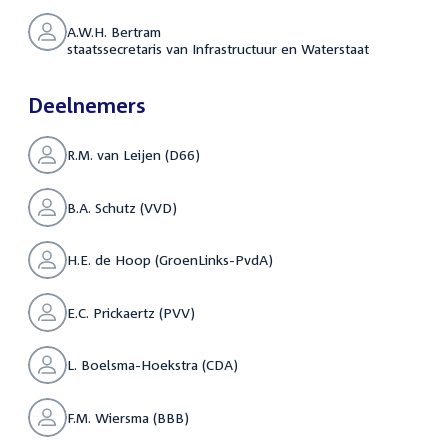
A.W.H. Bertram
staatssecretaris van Infrastructuur en Waterstaat
Deelnemers
R.M. van Leijen (D66)
B.A. Schutz (VVD)
H.E. de Hoop (GroenLinks-PvdA)
E.C. Prickaertz (PVV)
L. Boelsma-Hoekstra (CDA)
F.M. Wiersma (BBB)