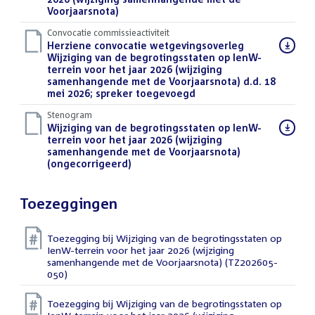
Voorjaarsnota)
(DOCX)
Convocatie commissieactiviteit
Download
Herziene convocatie wetgevingsoverleg
bestand:
Wijziging van de begrotingsstaten op IenW-
terrein voor het jaar 2026 (wijziging
samenhangende met de Voorjaarsnota) d.d. 18
mei 2026; spreker toegevoegd
(PDF)
Stenogram
Download
Wijziging van de begrotingsstaten op IenW-
bestand:
terrein voor het jaar 2026 (wijziging
samenhangende met de Voorjaarsnota)
(ongecorrigeerd)
(DOCX)
Toezeggingen
Toezegging bij Wijziging van de begrotingsstaten op
IenW-terrein voor het jaar 2026 (wijziging
samenhangende met de Voorjaarsnota) (TZ202605-
050)
Toezegging bij Wijziging van de begrotingsstaten op