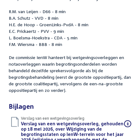
R.M. van Leijen - D66 - 8 min
B.A. Schutz - VVD - 8 min
H.E. de Hoop - GroenLinks-PvdA - 8 min
E.C. Prickaertz - PVV - 9 min
L. Boelsma-Hoekstra - CDA - 5 min
F.M. Wiersma - BBB - 8 min
De commissie IenW hanteert bij wetgevingsoverleggen en
notaoverleggen waarin begrotingsonderdelen worden
behandeld dezelfde sprekersvolgorde als bij de
begrotingsbehandeling (eerst de grootste oppositiepartij, dan
de grootste coalitiepartij, vervolgens de een-na-grootste
oppositiepartij en zo verder).
Bijlagen
Verslag van een wetgevingsoverleg
Download
Verslag van een wetgevingsoverleg, gehouden
bestand:
op 18 mei 2026, over Wijziging van de
begrotingsstaten op IenW-terrein voor het jaar
2026 (wijziging samenhangende met de