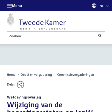
Menu
Taal sel
NL
Zoeken
Home
Debat en vergadering
Commissievergaderingen
Delen
Wetgevingsoverleg
:
Wijziging van de