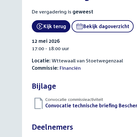
De vergadering is
geweest
Kijk terug
Bekijk dagoverzicht
External link:
12 mei 2026
17:00 - 18:00 uur
Locatie:
Wttewaall van Stoetwegenzaal
Commissie:
Financiën
Bijlage
Convocatie commissieactiviteit
Download
Convocatie technische briefing Besche
bestand:
Deelnemers