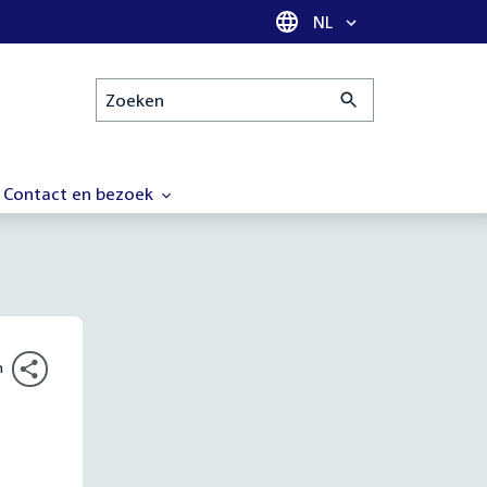
Taal selectie
NL
Zoeken
Contact en bezoek
n