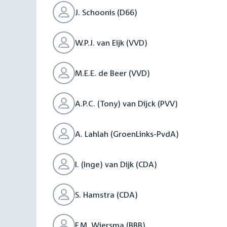
J. Schoonis (D66)
W.P.J. van Eijk (VVD)
M.E.E. de Beer (VVD)
A.P.C. (Tony) van Dijck (PVV)
A. Lahlah (GroenLinks-PvdA)
I. (Inge) van Dijk (CDA)
S. Hamstra (CDA)
F.M. Wiersma (BBB)