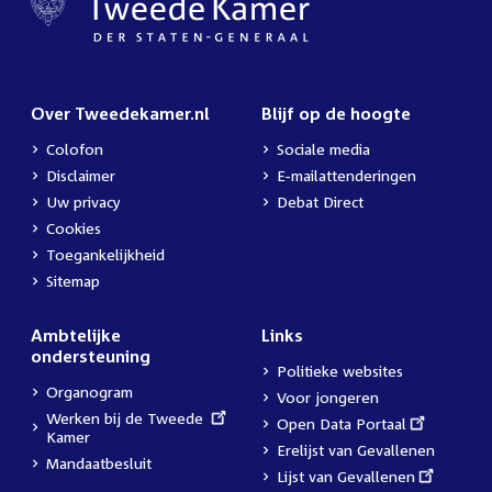
Over Tweedekamer.nl
Blijf op de hoogte
Colofon
Sociale media
Disclaimer
E-mailattenderingen
Uw privacy
Debat Direct
Cookies
Toegankelijkheid
Sitemap
Ambtelijke
Links
ondersteuning
Politieke websites
Organogram
Voor jongeren
External
Werken bij de Tweede
External
Open Data Portaal
link:
Kamer
link:
Erelijst van Gevallenen
Mandaatbesluit
External
Lijst van Gevallenen