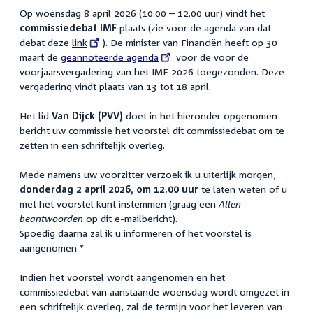
Op woensdag 8 april 2026 (10.00 – 12.00 uur) vindt het
commissiedebat IMF
plaats (zie voor de agenda van dat
debat deze
External
link
). De minister van Financiën heeft op 30
maart de
External
geannoteerde agenda
link:
voor de voor de
voorjaarsvergadering van het IMF 2026 toegezonden. Deze
link:
vergadering vindt plaats van 13 tot 18 april.
Het lid
Van Dijck (PVV)
doet in het hieronder opgenomen
bericht uw commissie het voorstel dit commissiedebat om te
zetten in een schriftelijk overleg.
Mede namens uw voorzitter verzoek ik u uiterlijk morgen,
donderdag 2 april 2026, om 12.00 uur
te laten weten of u
met het voorstel kunt instemmen (graag een
Allen
beantwoorden
op dit e-mailbericht).
Spoedig daarna zal ik u informeren of het voorstel is
aangenomen.*
Indien het voorstel wordt aangenomen en het
commissiedebat van aanstaande woensdag wordt omgezet in
een schriftelijk overleg, zal de termijn voor het leveren van