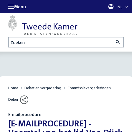
Menu
Taal sel
NL
Zoeken
Home
Debat en vergadering
Commissievergaderingen
Delen
E-mailprocedure
:
[E-MAILPROCEDURE] -