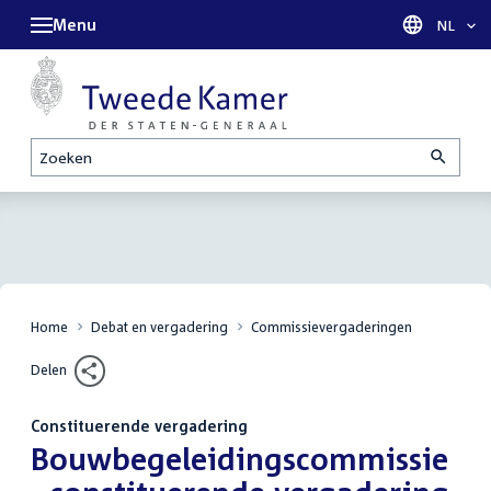
Menu
Taal sel
NL
Zoeken
Home
Debat en vergadering
Commissievergaderingen
Delen
Constituerende vergadering
:
Bouwbegeleidingscommissie