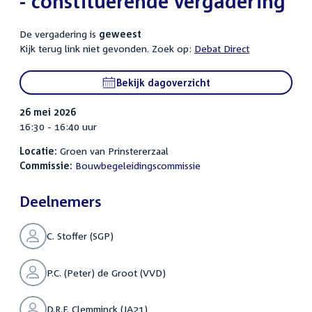
- constituerende vergadering
De vergadering is
geweest
Kijk terug link niet gevonden. Zoek op:
Debat Direct
Bekijk dagoverzicht
26 mei 2026
16:30 - 16:40 uur
Locatie:
Groen van Prinstererzaal
Commissie:
Bouwbegeleidingscommissie
Deelnemers
C. Stoffer (SGP)
P.C. (Peter) de Groot (VVD)
D.R.F. Clemminck (JA21)