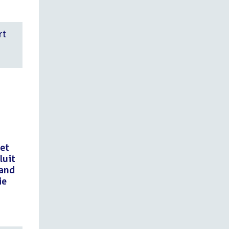
rt
het
luit
band
ie