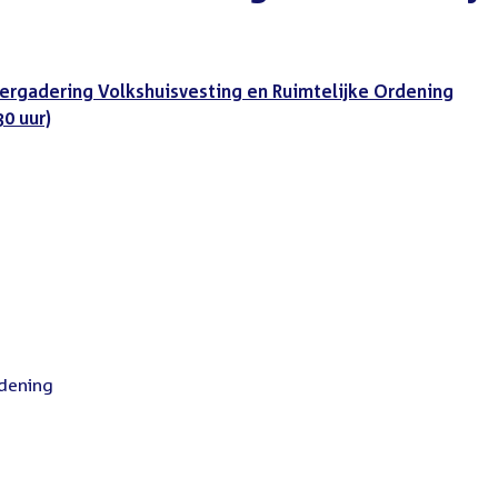
ergadering Volkshuisvesting en Ruimtelijke Ordening
0 uur)
rdening