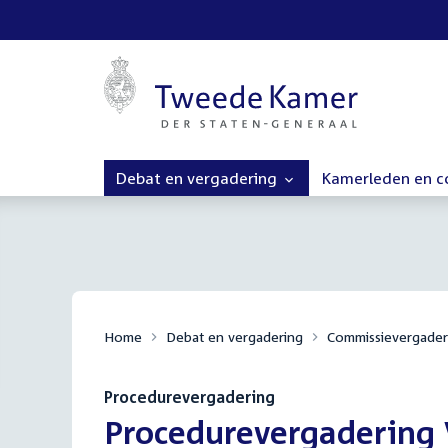
Debat en vergadering
Kamerleden en 
Home
Debat en vergadering
Commissievergader
Procedurevergadering
:
Procedurevergadering V