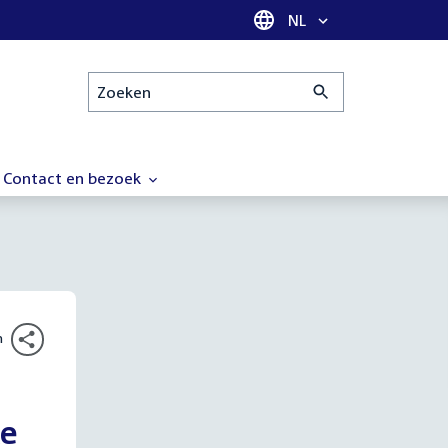
Taal selectie
NL
Zoeken
Contact en bezoek
n
ke