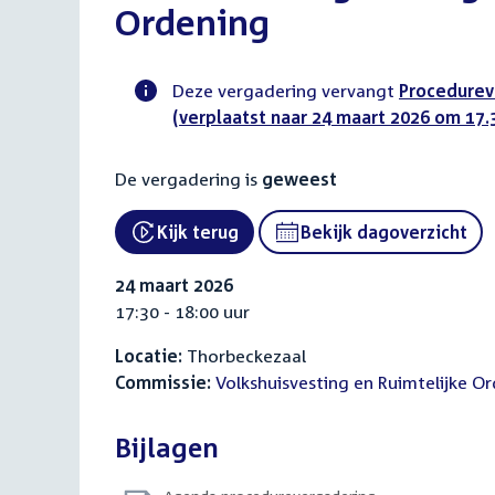
Ordening
Deze vergadering vervangt
Procedurev
(verplaatst naar 24 maart 2026 om 17.3
Voortgangsstatus
commissie
De vergadering is
geweest
activiteit
Kijk terug
Bekijk dagoverzicht
External link:
24 maart 2026
17:30 - 18:00 uur
Locatie:
Thorbeckezaal
Commissie:
Volkshuisvesting en Ruimtelijke O
Bijlagen