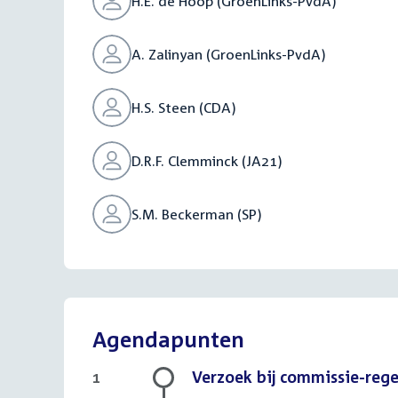
H.E. de Hoop (GroenLinks-PvdA)
A. Zalinyan (GroenLinks-PvdA)
H.S. Steen (CDA)
D.R.F. Clemminck (JA21)
S.M. Beckerman (SP)
Agendapunten
Verzoek bij commissie-reg
1