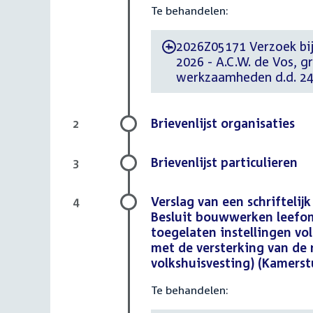
Te behandelen:
2026Z05171 Verzoek bi
-
2026 - A.C.W. de Vos, g
werkzaamheden d.d. 24
Brievenlijst organisaties
2
Brievenlijst particulieren
3
Verslag van een schriftelij
4
Besluit bouwwerken leefomg
toegelaten instellingen vo
met de versterking van de r
volkshuisvesting) (Kamerst
Te behandelen: