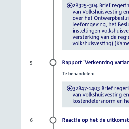
28325-304 Brief regerin
-
van Volkshuisvesting e
over het Ontwerpbeslui
leefomgeving, het Beslu
instellingen volkshuis
versterking van de regi
volkshuisvesting) (Kam
Rapport `Verkenning varia
5
Te behandelen:
32847-1403 Brief regeri
-
van Volkshuisvesting e
kostendelersnorm en he
Reactie op het de uitkoms
6