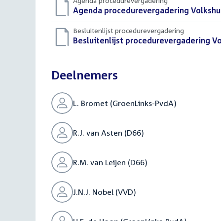
Agenda procedurevergadering
Download
Agenda procedurevergadering Volkshuis
bestand:
Besluitenlijst procedurevergadering
Download
Besluitenlijst procedurevergadering Vo
bestand:
Deelnemers
L. Bromet (GroenLinks-PvdA)
R.J. van Asten (D66)
R.M. van Leijen (D66)
J.N.J. Nobel (VVD)