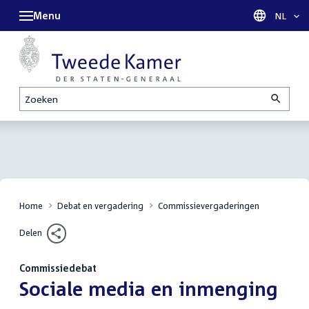
Menu
Taal sel
NL
Zoeken
Home
Debat en vergadering
Commissievergaderingen
Delen
Commissiedebat
:
Sociale media en inmenging