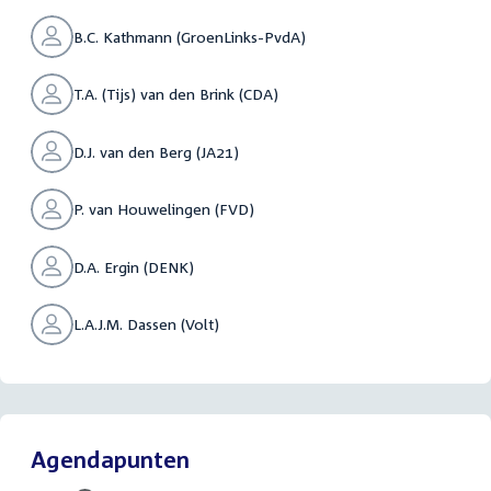
B.C. Kathmann (GroenLinks-PvdA)
T.A. (Tijs) van den Brink (CDA)
D.J. van den Berg (JA21)
P. van Houwelingen (FVD)
D.A. Ergin (DENK)
L.A.J.M. Dassen (Volt)
Agendapunten