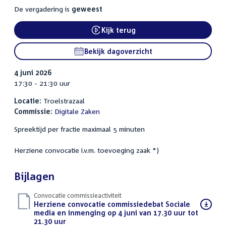
De vergadering is
geweest
Kijk terug
External link:
Bekijk dagoverzicht
4 juni 2026
17:30 - 21:30 uur
Locatie:
Troelstrazaal
Commissie:
Digitale Zaken
Spreektijd per fractie maximaal 5 minuten
Herziene convocatie i.v.m. toevoeging zaak *)
Bijlagen
Convocatie commissieactiviteit
Download
Herziene convocatie commissiedebat Sociale
bestand:
media en inmenging op 4 juni van 17.30 uur tot
21.30 uur
(PDF)