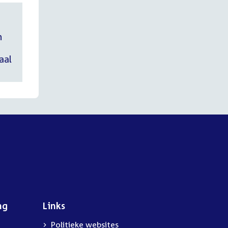
n
aal
ng
Links
Politieke websites