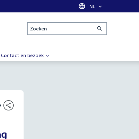
Taal selectie
NL
Zoeken
Contact en bezoek
n
ng