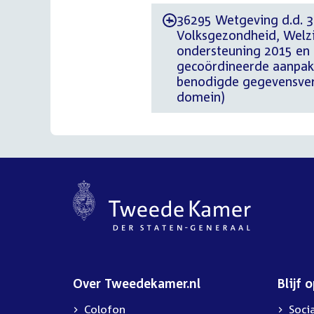
36295 Wetgeving d.d. 30
-
Volksgezondheid, Welzi
ondersteuning 2015 en 
gecoördineerde aanpak
benodigde gegevensver
domein)
Over Tweedekamer.nl
Blijf 
Colofon
Soci