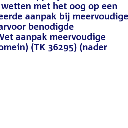
 wetten met het oog op een
neerde aanpak bij meervoudig
arvoor benodigde
Wet aanpak meervoudige
omein) (TK 36295) (nader
t