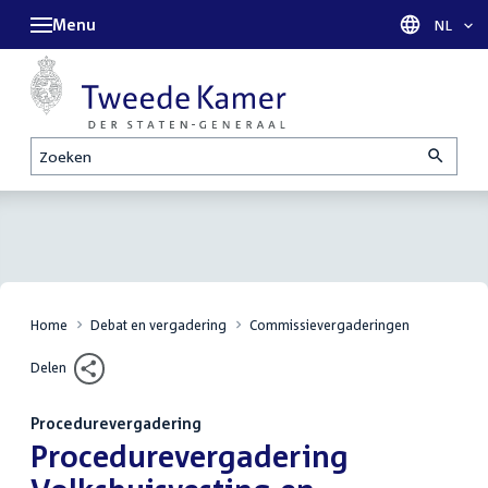
Menu
Taal sel
NL
Zoeken
Home
Debat en vergadering
Commissievergaderingen
Delen
Procedurevergadering
:
Procedurevergadering