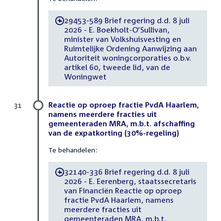
29453-589 Brief regering d.d. 8 juli
-
2026 - E. Boekholt-O’Sullivan,
minister van Volkshuisvesting en
Ruimtelijke Ordening Aanwijzing aan
Autoriteit woningcorporaties o.b.v.
artikel 60, tweede lid, van de
Woningwet
Reactie op oproep fractie PvdA Haarlem,
31
namens meerdere fracties uit
gemeenteraden MRA, m.b.t. afschaffing
van de expatkorting (30%-regeling)
Te behandelen:
32140-336 Brief regering d.d. 8 juli
-
2026 - E. Eerenberg, staatssecretaris
van Financiën Reactie op oproep
fractie PvdA Haarlem, namens
meerdere fracties uit
gemeenteraden MRA, m.b.t.