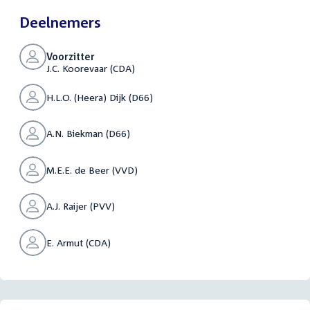
Deelnemers
Voorzitter
J.C. Koorevaar (CDA)
H.L.O. (Heera) Dijk (D66)
A.N. Biekman (D66)
M.E.E. de Beer (VVD)
A.J. Raijer (PVV)
E. Armut (CDA)