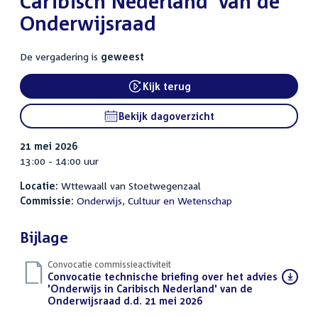
Caribisch Nederland' van de
Onderwijsraad
De vergadering is
geweest
Kijk terug
External link:
Bekijk dagoverzicht
21 mei 2026
13:00 - 14:00 uur
Locatie:
Wttewaall van Stoetwegenzaal
Commissie:
Onderwijs, Cultuur en Wetenschap
Bijlage
Convocatie commissieactiviteit
Download
Convocatie technische briefing over het advies
bestand:
'Onderwijs in Caribisch Nederland' van de
Onderwijsraad d.d. 21 mei 2026
(PDF)