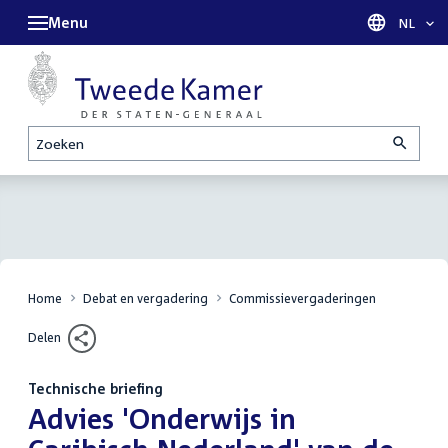
Menu
Taal sel
NL
Zoeken
Home
Debat en vergadering
Commissievergaderingen
Delen
Technische briefing
:
Advies 'Onderwijs in