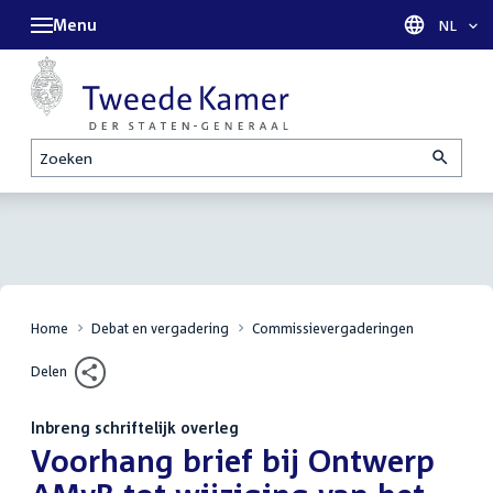
Menu
Taal sel
NL
Zoeken
Home
Debat en vergadering
Commissievergaderingen
Delen
Inbreng schriftelijk overleg
:
Voorhang brief bij Ontwerp