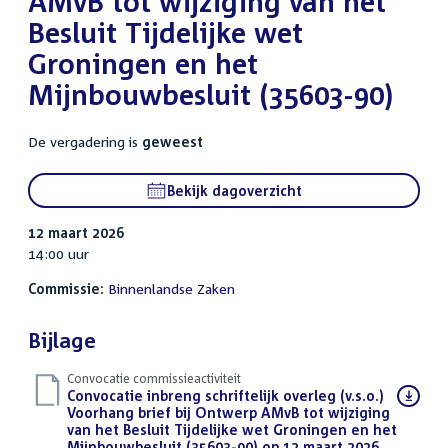
AMvB tot wijziging van het
Besluit Tijdelijke wet
Groningen en het
Mijnbouwbesluit (35603-90)
De vergadering is
geweest
Bekijk dagoverzicht
12 maart 2026
14:00 uur
Commissie:
Binnenlandse Zaken
Bijlage
Convocatie commissieactiviteit
Download
Convocatie inbreng schriftelijk overleg (v.s.o.)
bestand:
Voorhang brief bij Ontwerp AMvB tot wijziging
van het Besluit Tijdelijke wet Groningen en het
Mijnbouwbesluit (35603-90) op 12 maart 2026
(PDF)