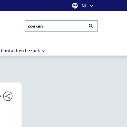
Taal selectie
NL
Zoeken
Contact en bezoek
n