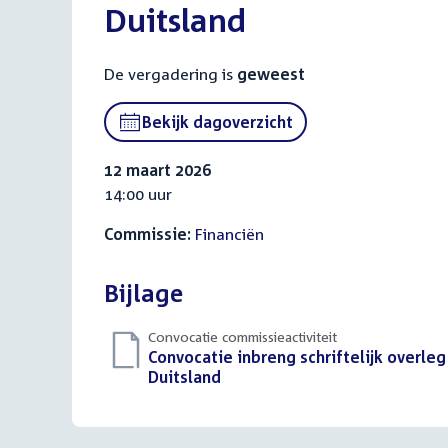
Duitsland
De vergadering is
geweest
Bekijk dagoverzicht
12 maart 2026
14:00 uur
Commissie:
Financiën
Bijlage
Convocatie commissieactiviteit
Download
Convocatie inbreng schriftelijk overle
bestand:
Duitsland
(PDF)