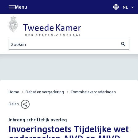
Menu
Taal sel
NL
Zoeken
Home
Debat en vergadering
Commissievergaderingen
Delen
Inbreng schriftelijk overleg
:
Invoeringstoets Tijdelijke wet