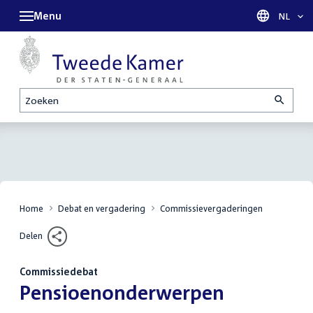
Menu
Taal sel
NL
Zoeken
Home
Debat en vergadering
Commissievergaderingen
Delen
Commissiedebat
:
Pensioenonderwerpen