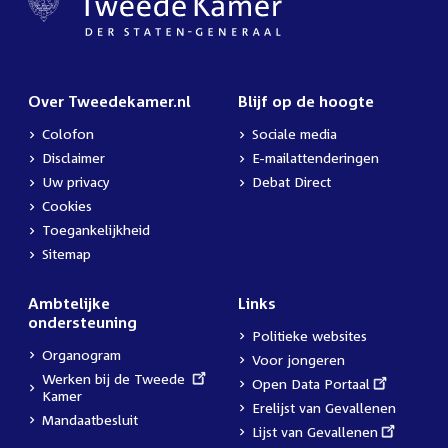
Over Tweedekamer.nl
Blijf op de hoogte
Colofon
Sociale media
Disclaimer
E-mailattenderingen
Uw privacy
Debat Direct
Cookies
Toegankelijkheid
Sitemap
Ambtelijke
Links
ondersteuning
Politieke websites
Organogram
Voor jongeren
External
Werken bij de Tweede
External
Open Data Portaal
link:
Kamer
link:
Erelijst van Gevallenen
Mandaatbesluit
External
Lijst van Gevallenen