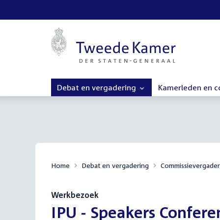
Debat en vergadering
Kamerleden en 
Home
Debat en vergadering
Commissievergader
Werkbezoek
:
IPU - Speakers Confer