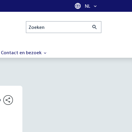
Taal selectie
NL
Zoeken
Contact en bezoek
n