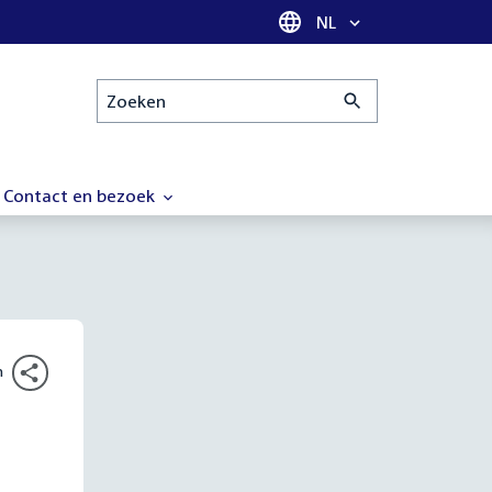
Taal selectie
NL
Zoeken
Contact en bezoek
n