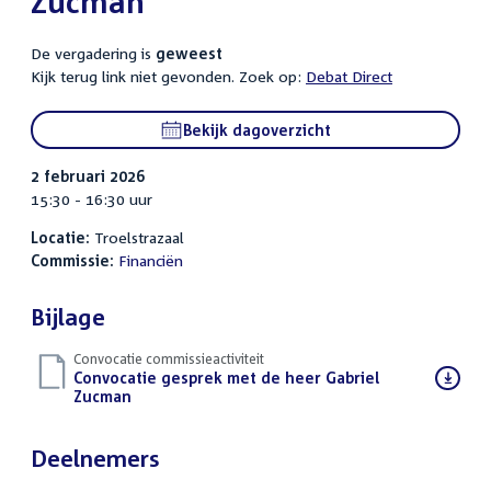
Zucman
De vergadering is
geweest
Kijk terug link niet gevonden. Zoek op:
Debat Direct
Bekijk dagoverzicht
2 februari 2026
15:30 - 16:30 uur
Locatie:
Troelstrazaal
Commissie:
Financiën
Bijlage
Convocatie commissieactiviteit
Download
Convocatie gesprek met de heer Gabriel
bestand:
Zucman
(PDF)
Deelnemers