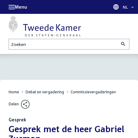
Menu
Taal sel
NL
Zoeken
Home
Debat en vergadering
Commissievergaderingen
Delen
Gesprek
:
Gesprek met de heer Gabriel