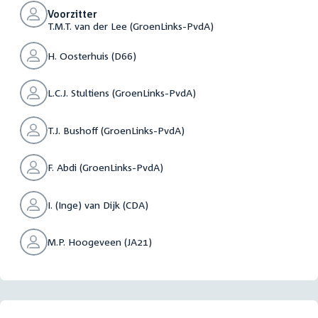
Voorzitter
T.M.T. van der Lee (GroenLinks-PvdA)
H. Oosterhuis (D66)
L.C.J. Stultiens (GroenLinks-PvdA)
T.J. Bushoff (GroenLinks-PvdA)
F. Abdi (GroenLinks-PvdA)
I. (Inge) van Dijk (CDA)
M.P. Hoogeveen (JA21)