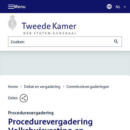
Menu
Taal sel
NL
Zoeken
Home
Debat en vergadering
Commissievergaderingen
Delen
Procedurevergadering
:
Procedurevergadering