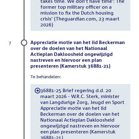
takes time. We don’t have time’: The
former top military officer on a
mission to fix the Dutch housing
crisis’ (Theguardian.com, 23 maart
2026)
Appreciatie motie van het lid Beckerman
7
over de doelen van het Nationaal
Actieplan Dakloosheid ongewijzigd
nastreven en hiervoor een plan
presenteren (Kamerstuk 36881-21)
Te behandelen:
36881-25 Brief regering d.d. 20
-
maart 2026 - W.R.C. Sterk, minister
van Langdurige Zorg, Jeugd en Sport
Appreciatie motie van het lid
Beckerman over de doelen van het
Nationaal Actieplan Dakloosheid
ongewijzigd nastreven en hiervoor
een plan presenteren (Kamerstuk
36881-21)