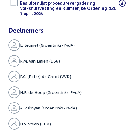
Download
Besluitenlijst procedurevergadering
bestand:
Volkshuisvesting en Ruimtelijke Ordening d.d.
7 april 2026
(PDF)
Deelnemers
L. Bromet (GroenLinks-PvdA)
R.M. van Leijen (D66)
P.C. (Peter) de Groot (VVD)
H.E. de Hoop (GroenLinks-PvdA)
A. Zalinyan (GroenLinks-PvdA)
H.S. Steen (CDA)