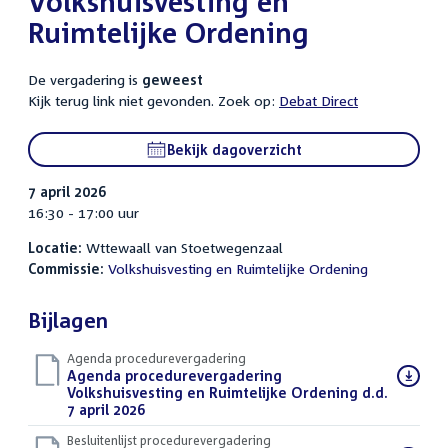
Volkshuisvesting en
Ruimtelijke Ordening
De vergadering is
geweest
Kijk terug link niet gevonden. Zoek op:
Debat Direct
Bekijk dagoverzicht
7 april 2026
16:30 - 17:00 uur
Locatie:
Wttewaall van Stoetwegenzaal
Commissie:
Volkshuisvesting en Ruimtelijke Ordening
Bijlagen
Agenda procedurevergadering
Download
Agenda procedurevergadering
bestand:
Volkshuisvesting en Ruimtelijke Ordening d.d.
7 april 2026
(PDF)
Besluitenlijst procedurevergadering