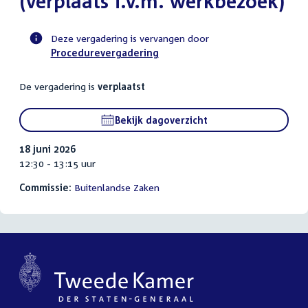
(verplaats i.v.m. werkbezoek)
Deze vergadering is vervangen door
Procedurevergadering
Voortgangsstatus
commissie
De vergadering is
verplaatst
activiteit
Bekijk dagoverzicht
18 juni 2026
12:30 - 13:15 uur
Commissie:
Buitenlandse Zaken