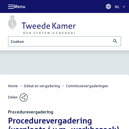
Menu
Taal sel
NL
Zoeken
Home
Debat en vergadering
Commissievergaderingen
Delen
Procedurevergadering
:
Procedurevergadering