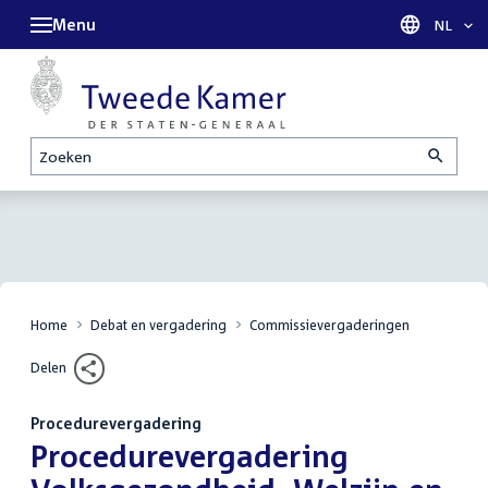
Menu
Taal sel
NL
Zoeken
Home
Debat en vergadering
Commissievergaderingen
Delen
Procedurevergadering
:
Procedurevergadering