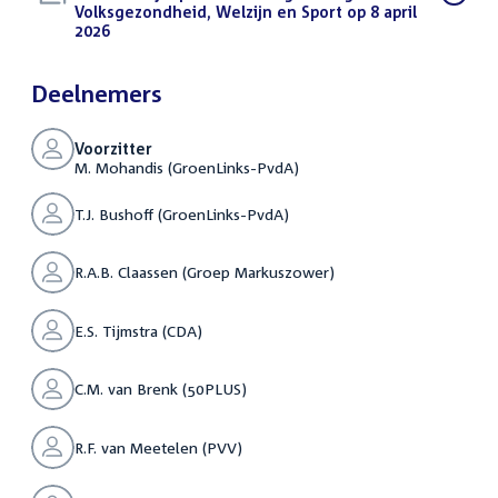
bestand:
Volksgezondheid, Welzijn en Sport op 8 april
2026
(PDF)
Deelnemers
Voorzitter
M. Mohandis (GroenLinks-PvdA)
T.J. Bushoff (GroenLinks-PvdA)
R.A.B. Claassen (Groep Markuszower)
E.S. Tijmstra (CDA)
C.M. van Brenk (50PLUS)
R.F. van Meetelen (PVV)