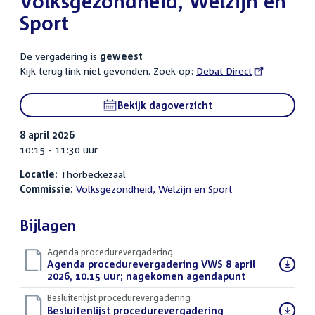
Volksgezondheid, Welzijn en
Sport
De vergadering is
geweest
Kijk terug link niet gevonden. Zoek op:
External
Debat Direct
link:
Bekijk dagoverzicht
8 april 2026
10:15 - 11:30 uur
Locatie:
Thorbeckezaal
Commissie:
Volksgezondheid, Welzijn en Sport
Bijlagen
Agenda procedurevergadering
Download
Agenda procedurevergadering VWS 8 april
bestand:
2026, 10.15 uur; nagekomen agendapunt
(PDF)
Besluitenlijst procedurevergadering
Download
Besluitenlijst procedurevergadering